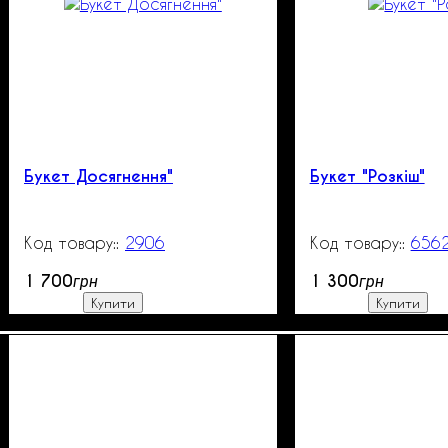
Букет Досягнення"
Букет "Розкіш"
2906
99999
656
1 700
1 300
грн
грн
Купити
Купити