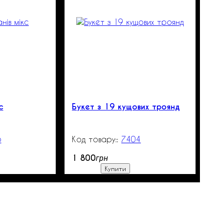
с
Букет з 19 кущових троянд
5
99999
7404
3000
1 800
грн
Купити