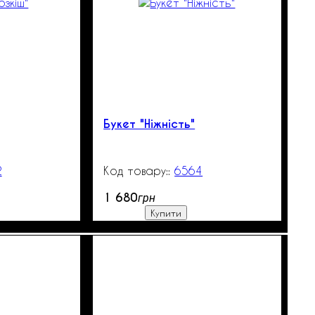
Букет "Ніжність"
2
99999
6564
99999
1 680
грн
Купити