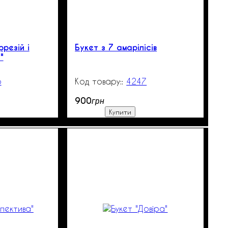
фрезій і
Букет з 7 амарілісів
"
6
250
4247
99999
900
грн
Купити