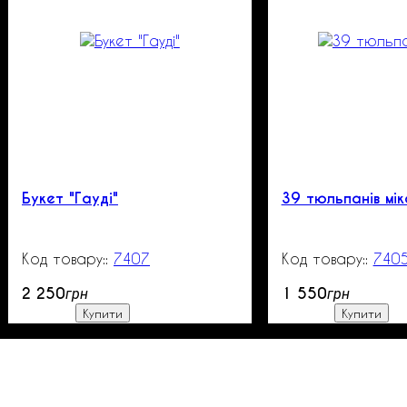
Букет "Гауді"
39 тюльпанів мік
7407
200
740
2 250
1 550
грн
грн
Купити
Купити