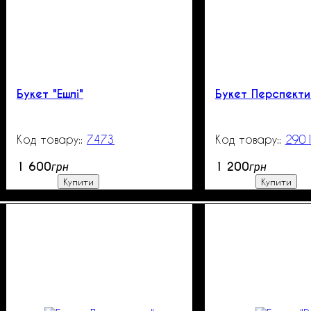
Букет "Ешлі"
Букет Перспекти
7473
99999
290
1 600
1 200
грн
грн
Купити
Купити