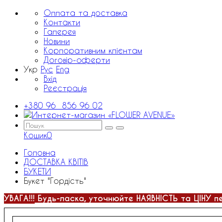
Оплата та доставка
Контакти
Галерея
Новини
Корпоративним клієнтам
Договір-оферти
Укр
Рус
Eng
Вхід
Реєстрація
+380 96 856 96 02
Кошик
0
Головна
ДОСТАВКА КВІТІВ
БУКЕТИ
Букет "Гордість"
УВАГА!!!
Будь-ласка, уточнюйте НАЯВНІСТЬ та ЦІНУ п