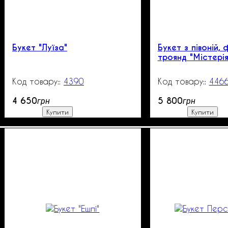
Букет "Луїза"
Букет з півоній, 
троянд "Містерія
4390
270
446
4 650
5 800
грн
грн
Купити
Купити