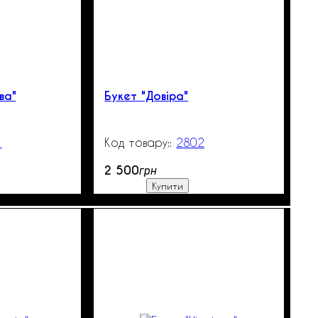
ва"
Букет "Довіра"
1
99999
2802
99999
2 500
грн
Купити