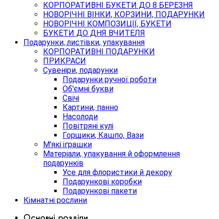
КОРПОРАТИВНІ БУКЕТИ ДО 8 БЕРЕЗНЯ
НОВОРІЧНІ ВІНКИ, КОРЗИНИ, ПОДАРУНКИ
НОВОРІЧНІ КОМПОЗИЦІЇ, БУКЕТИ
БУКЕТИ ДО ДНЯ ВЧИТЕЛЯ
Подарунки, листівки, упакування
КОРПОРАТИВНІ ПОДАРУНКИ
ПРИКРАСИ
Сувеніри, подарунки
Подарунки ручної роботи
Об'ємні букви
Свічі
Картини, панно
Насолоди
Повітряні кулі
Горщики, Кашпо, Вази
М'які іграшки
Матеріали, упакування й оформлення
подарунків
Усе для флористики й декору
Подарункові коробки
Подарункові пакети
Кімнатні рослини
Основні розділи