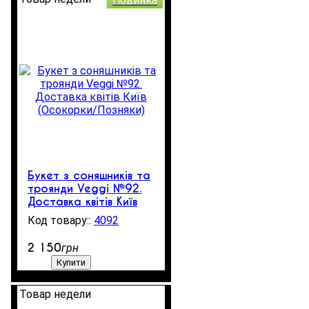
Новинка
Букет з соняшників та
троянди Veggi №92.
Доставка квітів Київ
(Осокорки/Позняки)
4092
1
2 150
грн
Купити
Товар недели