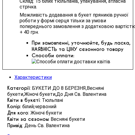
Склад: 15 білих тюльпанів, упакування, атласна
стрічка.
Можливість додавання в букет пряників ручної
роботи у формі серця тільки за умови
попереднього замовлення з додатковою вартіст
+ 40 грн.
При замовленні, уточнюйте, будь ласка,
НАЯВНІСТЬ та ЦІНУ сезонного товару
Способи оплати:
Характеристики
Категорії
: БУКЕТИ ДО 8 БЕРЕЗНЯ,Весняні
букети,Жіночі букети,До Дня Св. Валентина
Квіти в букеті
: Тюльпані
Колір
: білий,червоний
Для кого
: Жіночі букети
Квіти за сезоном
: Весняні букети
Привід
: День Св. Валентина