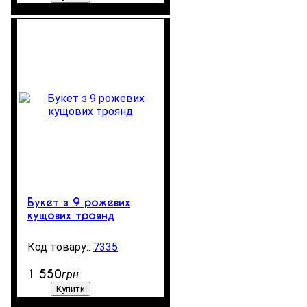
Букет з 9 рожевих
кущових троянд
7335
10
1 550
грн
Купити