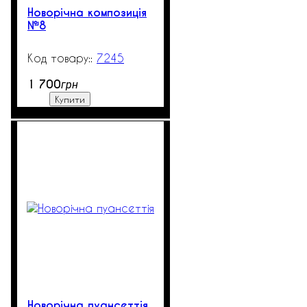
Новорічна композиція
№8
7245
99999
1 700
грн
Купити
Новорічна пуансеттія