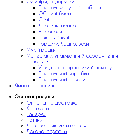
Сувеніри, подарунки
Подарунки ручної роботи
Об'ємні букви
Свічі
Картини, панно
Насолоди
Повітряні кулі
Горщики, Кашпо, Вази
М'які іграшки
Матеріали, упакування й оформлення
подарунків
Усе для флористики й декору
Подарункові коробки
Подарункові пакети
Кімнатні рослини
Основні розділи
Оплата та доставка
Контакти
Галерея
Новини
Корпоративним клієнтам
Договір-оферти